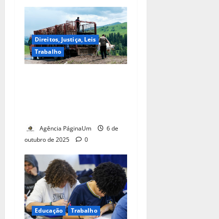
Direitos, Justiça, Leis
Trabalho
TST condena JBS a indenizar
família de motorista morto
por covid-19 em viagem a
trabalho
Agência PáginaUm
6 de
outubro de 2025
0
Educação
Trabalho