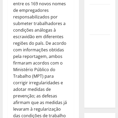
entre os 169 novos nomes
E quando é
de empregadores
o creme
responsabilizados por
dental que
submeter trabalhadores a
incomoda?
condições análogas à
escravidão em diferentes
A
regiões do país. De acordo
Inteligência
com informações obtidas
Artificial
pela reportagem, ambos
fez a
firmaram acordos com o
campanha
Ministério Público do
publicitária.
Trabalho (MPT) para
Algo deu
corrigir irregularidades e
errado.
adotar medidas de
Quem leva a
prevenção; as defesas
culpa?
afirmam que as medidas já
levaram à regularização
das condições de trabalho