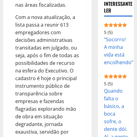
INTERESSANTE
nas áreas fiscalizadas.
LER
Com a nova atualização, a
lista passa a reunir 613
empregadores com
5
(5)
“Socorro!
decisões administrativas
A minha
transitadas em julgado, ou
vida está
seja, após o fim de todas as
encolhendo”
possibilidades de recurso
na esfera do Executivo. O
cadastro é hoje o principal
5
(5)
instrumento público de
Quando
transparência sobre
falta o
empresas e fazendas
básico, a
flagradas explorando mão
boca
de obra em situação
sofre, o
degradante, jornada
dente dói.
exaustiva, servidão por
Aí, a gente