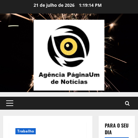
Skip
conteúdo
21 de julho de 2026
1:19:15 PM
to
content
Primary
Menu
PARA O SEU
Trabalho
DIA