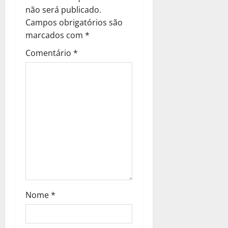
a
não será publicado.
Campos obrigatórios são
t
marcados com
*
i
Comentário
*
o
n
Nome
*