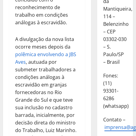
da
reconhecimento de
Mantiqueira,
trabalho em condições
114 –
análogas à escravidão.
Belenzinho
– CEP
A divulgação da nova lista
03302-030
ocorre meses depois da
– S.
polêmica envolvendo a JBS
Paulo/SP
Aves
, autuada por
– Brasil
submeter trabalhadores a
Fones:
condições análogas à
(11)
escravidão em granjas
93301-
fornecedoras no Rio
6286
Grande do Sul e que teve
(whatsapp)
sua inclusão no cadastro
barrada, inicialmente, por
Contato –
decisão direta do ministro
imprensa@ag
do Trabalho, Luiz Marinho.