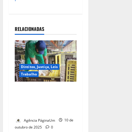
RELACIONADAS
Direitos, Justiça, Leis
Trabalho
Trabalho escravo no Brasil:
ingerência de ministro gera
ação no STF e protesto de
auditores fiscais
Agência PáginaUm
10 de
outubro de 2025
0