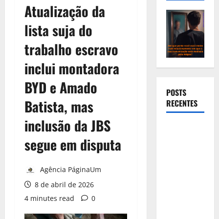
Atualização da
lista suja do
trabalho escravo
inclui montadora
BYD e Amado
POSTS
Batista, mas
RECENTES
inclusão da JBS
Novas
regras para
segue em disputa
big techs
entram em
Agência PáginaUm
vigor e
8 de abril de 2026
obrigam
4 minutes read
0
remoção de
conteúdo