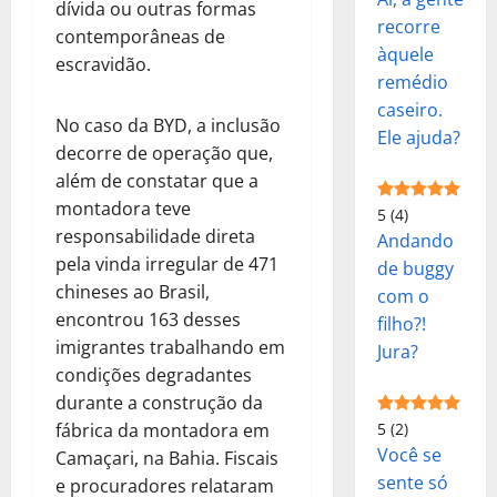
dívida ou outras formas
recorre
contemporâneas de
àquele
escravidão.
remédio
caseiro.
No caso da BYD, a inclusão
Ele ajuda?
decorre de operação que,
além de constatar que a
montadora teve
5
(4)
responsabilidade direta
Andando
pela vinda irregular de 471
de buggy
chineses ao Brasil,
com o
encontrou 163 desses
filho?!
imigrantes trabalhando em
Jura?
condições degradantes
durante a construção da
fábrica da montadora em
5
(2)
Você se
Camaçari, na Bahia. Fiscais
sente só
e procuradores relataram