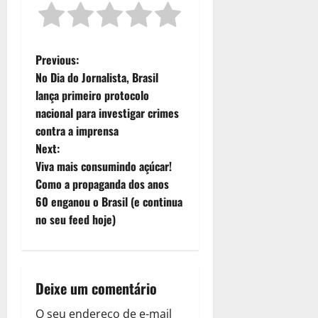
P
Previous:
No Dia do Jornalista, Brasil
o
lança primeiro protocolo
nacional para investigar crimes
s
contra a imprensa
t
Next:
Viva mais consumindo açúcar!
n
Como a propaganda dos anos
60 enganou o Brasil (e continua
a
no seu feed hoje)
v
i
Deixe um comentário
g
O seu endereço de e-mail