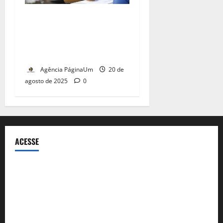
Secretaria de Educação de
São Paulo abre seleção para
5 mil vagas de professores
temporários
Agência PáginaUm
20 de
agosto de 2025
0
ACESSE
ECA Digital
Política de privacidade
Sobre a Agência