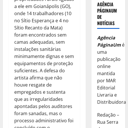
AGÊNCIA
a ele em Goianápolis (GO),
PÁGINAUM
onde 14 trabalhadores (10
DE
no Sítio Esperança e 4 no
NOTÍCIAS
Sítio Recanto da Mata)
foram encontrados sem
Agência
camas adequadas, sem
PáginaUm
é
instalações sanitárias
uma
minimamente dignas e sem
publicação
equipamentos de proteção
online
suficientes. A defesa do
mantida
artista afirma que não
por MAR
houve resgate de
Editorial
empregados e sustenta
Livraria e
que as irregularidades
Distribuidora
apontadas pelos auditores
foram sanadas, mas o
Redação –
processo administrativo foi
Rua Serra
concluído com o