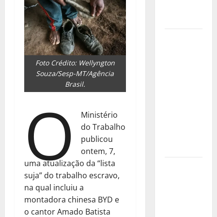
em até 2
horas
A fome no
mundo
diminuiu
Foto Crédito: Wellyngton
Souza/Sesp-MT/Agência
em 2025, o
Brasil.
avanço é
O
tímido e
está muito
Ministério
longe do
do Trabalho
objetivo
publicou
para 2030
ontem, 7,
uma atualização da “lista
Dor crônica:
suja” do trabalho escravo,
as dúvidas
na qual incluiu a
que ainda
montadora chinesa BYD e
precisavam
o cantor Amado Batista
de resposta