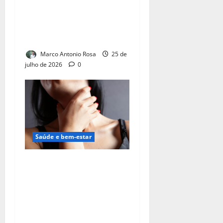
profissionais do sexo,
aponta estudo internacional.
Direitos trabalhistas são
lacuna no Brasil
Marco Antonio Rosa
25 de
julho de 2026
0
Saúde e bem-estar
Câncer de boca e garganta
cresce entre pessoas que
não fumam ou bebem; HPV,
transmitido também por
sexo oral, é apontado como