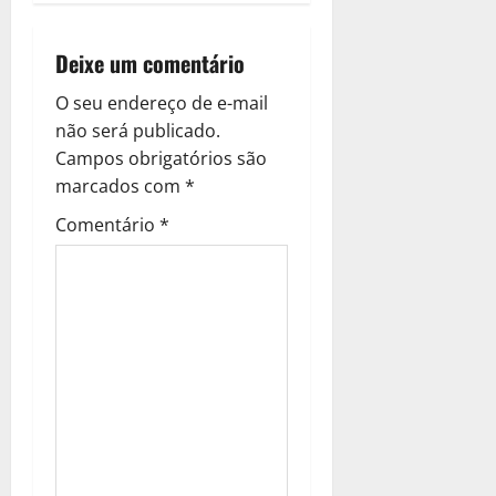
a
v
Deixe um comentário
i
O seu endereço de e-mail
g
não será publicado.
Campos obrigatórios são
a
marcados com
*
t
Comentário
*
i
o
n