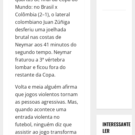
É verdade?
Mundo: no Brasil x
Colômbia (2–1), o lateral
Ex-
colombiano Juan Zúñiga
professor
desferiu uma joelhada
universitário
brutal nas costas de
é
Neymar aos 41 minutos do
condenado
segundo tempo. Neymar
a mais de
fraturou a 3ª vértebra
18 anos de
lombar e ficou fora do
prisão nos
restante da Copa.
EUA por
explorar
Volta e meia alguém afirma
criança pela
que jogos violentos tornam
internet
as pessoas agressivas. Mas,
quando acontece uma
entrada violenta no
INTERESSANTE
futebol, ninguém diz que
LER
assistir ao jogo transforma