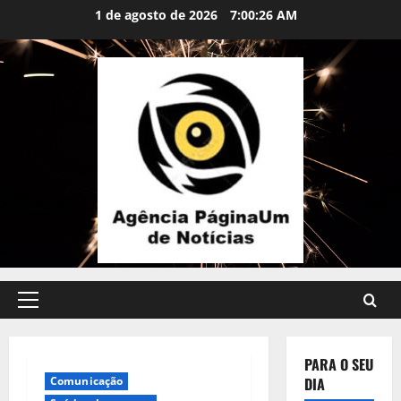
Skip
conteúdo
1 de agosto de 2026
7:00:27 AM
to
content
Primary
Menu
PARA O SEU
Comunicação
DIA