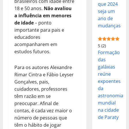
brasileiros com idade entre
que 2024
18 e 50 anos.
Não avaliou
seja um
a influência em menores
ano de
de idade
– ponto
mudanças
importante para pais e
educadores
acompanharem em
5
(2)
estudos futuros.
Formação
das
galáxias
Para os autores Alexandre
reúne
Rimar Cintra e Fábio Leyser
expoentes
Gonçalves, pais,
da
cuidadores, professores
astronomia
têm razão em se
mundial
preocupar. Afinal de
na cidade
contas, é cada vez maior o
de Paraty
número de pessoas que
têm o hábito de jogar