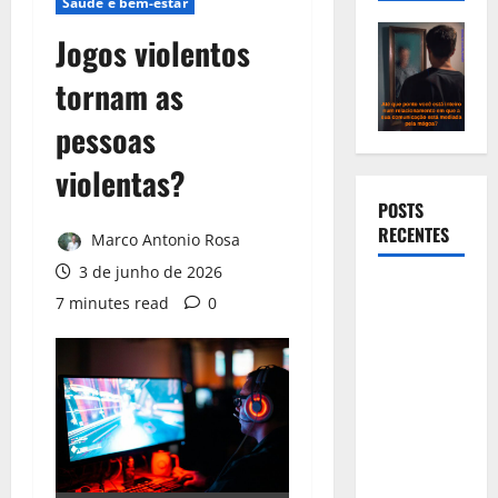
Saúde e bem-estar
Jogos violentos
tornam as
pessoas
violentas?
POSTS
RECENTES
Marco Antonio Rosa
3 de junho de 2026
Europa
7 minutes read
0
endurece
regras de
uso de
Inteligência
Artificial a
partir de
amanhã.