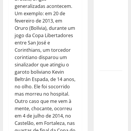
cima vai
generalizadas acontecem.
começar a
Um exemplo: em 20 de
encolher.
fevereiro de 2013, em
Seu ciclo de
Oruro (Bolívia), durante um
expansão
jogo da Copa Libertadores
demográfica
entre San José e
está
Corinthians, um torcedor
chegando
corintiano disparou um
ao fim
sinalizador que atingiu o
garoto boliviano Kevin
Circula pela
Beltrán Espada, de 14 anos,
imprensa
no olho. Ele foi socorrido
que a
mas morreu no hospital.
Europa está
Outro caso que me vem à
esquentando
mente, chocante, ocorreu
mais rápido
em 4 de julho de 2014, no
por causa
Castelão, em Fortaleza, nas
do ar limpo.
quartas de final da Copa do