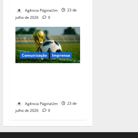
causa
Agência PáginaUm
23 de
julho de 2026
0
Comunicação
Imprensa
Mudança climática não foi
tema da imprensa que
cobriu a Copa do Mundo. E
ela estava lá
Agência PáginaUm
23 de
julho de 2026
0