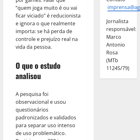
por games. Falar que
imprensa@ag
“quem joga muito é ou vai
ficar viciado” é reducionista
Jornalista
e ignora o que realmente
responsável:
importa: se há perda de
Marco
controle e prejuízo real na
Antonio
vida da pessoa.
Rosa
(MTb
O que o estudo
11245/79)
analisou
A pesquisa foi
observacional e usou
questionários
padronizados e validados
para separar uso intenso
de uso problemático.