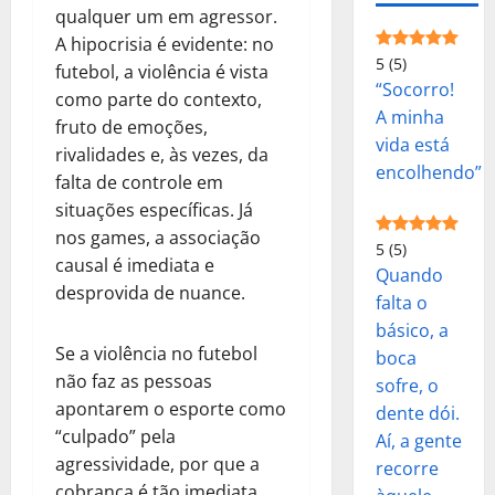
qualquer um em agressor.
A hipocrisia é evidente: no
5
(5)
futebol, a violência é vista
“Socorro!
como parte do contexto,
A minha
fruto de emoções,
vida está
rivalidades e, às vezes, da
encolhendo”
falta de controle em
situações específicas. Já
nos games, a associação
5
(5)
causal é imediata e
Quando
desprovida de nuance.
falta o
básico, a
Se a violência no futebol
boca
não faz as pessoas
sofre, o
apontarem o esporte como
dente dói.
“culpado” pela
Aí, a gente
agressividade, por que a
recorre
cobrança é tão imediata