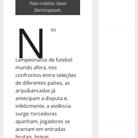
Foto crédito; Sean
Brasil ainda
Do/Unsplash.
discute seu
N
marco legal
os
Área do
Acre e do
Amazonas
pode ter
campeonatos de futebol
sido
mundo afora, nos
povoada
confrontos entre seleções
por milhões
de diferentes países, as
de pessoas
arquibancadas já
há mais de
antecipam a disputa e,
18 séculos,
infelizmente, a violência
sugere
surge: torcedores
estudo
apanham, jogadores se
A São Paulo
acertam em entradas
vista de
brutais, brigas