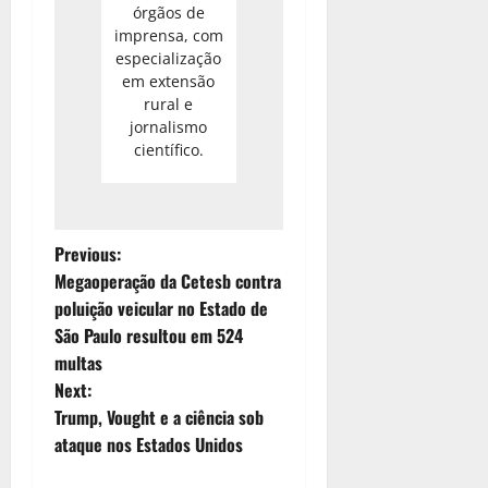
órgãos de
imprensa, com
especialização
em extensão
rural e
jornalismo
científico.
P
Previous:
Megaoperação da Cetesb contra
o
poluição veicular no Estado de
São Paulo resultou em 524
s
multas
t
Next:
Trump, Vought e a ciência sob
n
ataque nos Estados Unidos