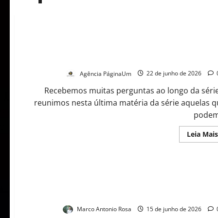
Dor crônica: as dúvidas que ainda precisavam de respo
Agência PáginaUm
22 de junho de 2026
Recebemos muitas perguntas ao longo da série
reunimos nesta última matéria da série aquelas 
podem.
Leia Mais
O corpo está sempre a nosso favor – e a lei, agora, tam
Marco Antonio Rosa
15 de junho de 2026