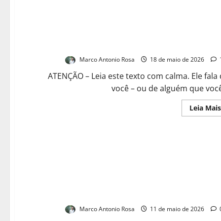
“Socorro! A minha vida está encolhen
Marco Antonio Rosa
18 de maio de 2026
ATENÇÃO – Leia este texto com calma. Ele fala
você – ou de alguém que você
Leia Mais
Do ‘você consegue’ à dor que trava: o que os vídeos
exercício nas redes sociais não most
Marco Antonio Rosa
11 de maio de 2026