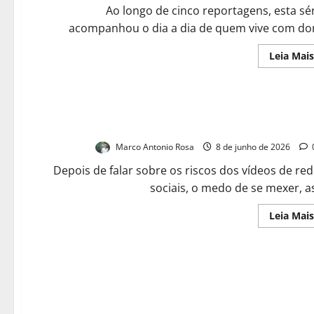
Ao longo de cinco reportagens, esta sé
acompanhou o dia a dia de quem vive com dor.
Leia Mais
Você se sente só nessa batalha contra a d
Marco Antonio Rosa
8 de junho de 2026
Depois de falar sobre os riscos dos vídeos de re
sociais, o medo de se mexer, as
Leia Mais
Voltei a viver, mesmo com a dor. Só q