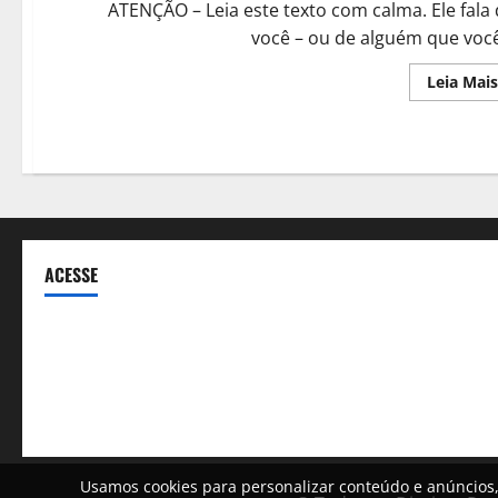
ATENÇÃO – Leia este texto com calma. Ele fala
você – ou de alguém que você
Leia Mais
ACESSE
ECA Digital
Política de privacidade
Sobre a Agência
Usamos cookies para personalizar conteúdo e anúncios,