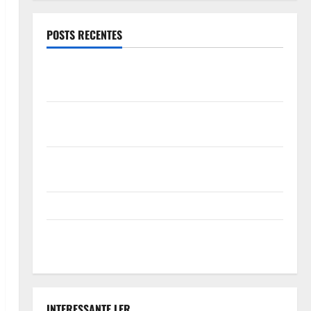
POSTS RECENTES
Novas regras para big techs entram em vigor e
obrigam remoção de conteúdo em até 2 horas
A fome no mundo diminuiu em 2025, o avanço é
tímido e está muito longe do objetivo para 2030
Dor crônica: as dúvidas que ainda precisavam de
resposta
E quando é o creme dental que incomoda?
A Inteligência Artificial fez a campanha publicitária.
Algo deu errado. Quem leva a culpa?
INTERESSANTE LER