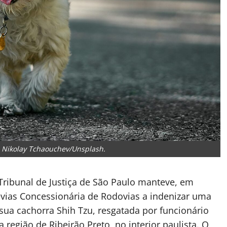
o: Nikolay Tchaouchev/Unsplash.
 Tribunal de Justiça de São Paulo manteve, em
revias Concessionária de Rodovias a indenizar uma
sua cachorra Shih Tzu, resgatada por funcionário
região de Ribeirão Preto, no interior paulista. O