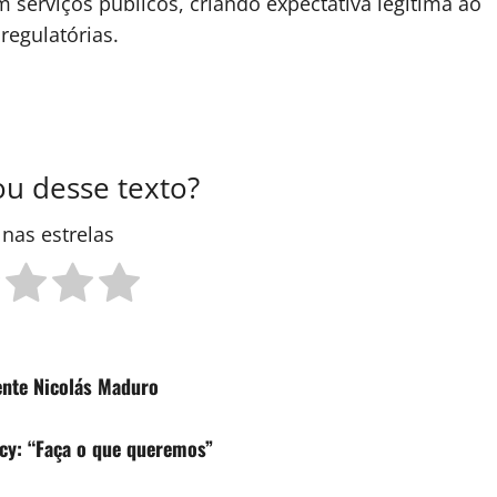
m serviços públicos, criando expectativa legítima ao
regulatórias.
u desse texto?
 nas estrelas
ente Nicolás Maduro
lcy: “Faça o que queremos”