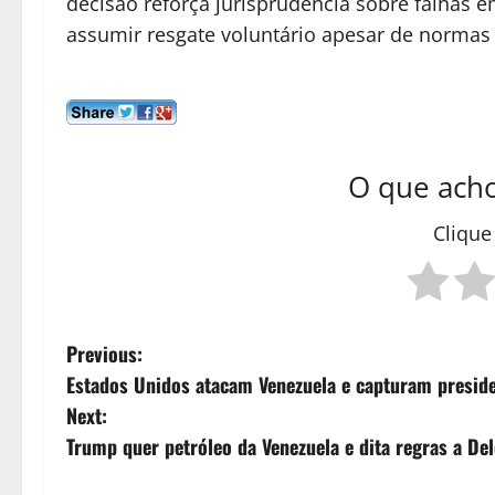
decisão reforça jurisprudência sobre falhas e
assumir resgate voluntário apesar de normas 
O que acho
Clique
P
Previous:
Estados Unidos atacam Venezuela e capturam presid
o
Next:
s
Trump quer petróleo da Venezuela e dita regras a De