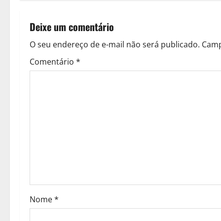
t
n
Deixe um comentário
a
O seu endereço de e-mail não será publicado.
Camp
v
Comentário
*
i
g
a
t
i
o
Nome
*
n