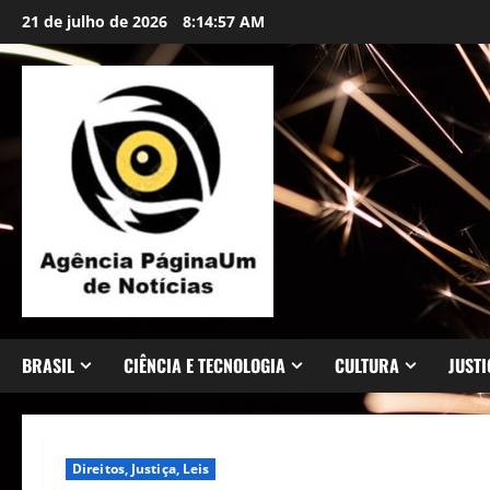
Skip
conteúdo
21 de julho de 2026
8:14:58 AM
to
content
BRASIL
CIÊNCIA E TECNOLOGIA
CULTURA
JUSTI
Direitos, Justiça, Leis